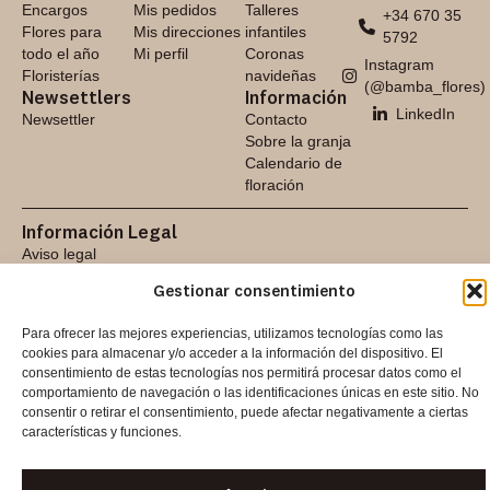
Encargos
Mis pedidos
Talleres
+34 670 35
Flores para
Mis direcciones
infantiles
5792
todo el año
Mi perfil
Coronas
Instagram
Floristerías
navideñas
(@bamba_flores)
Newsettlers
Información
LinkedIn
Newsettler
Contacto
Sobre la granja
Calendario de
floración
Información Legal
Aviso legal
Política de accesibilidad
Gestionar consentimiento
Política de cookies
Política de privacidad
Para ofrecer las mejores experiencias, utilizamos tecnologías como las
Términos y condiciones
cookies para almacenar y/o acceder a la información del dispositivo. El
Sitemap
consentimiento de estas tecnologías nos permitirá procesar datos como el
comportamiento de navegación o las identificaciones únicas en este sitio. No
FINANCIADO POR LA UNIÓN EUROPEA CON EL PROGRAMA KIT
consentir o retirar el consentimiento, puede afectar negativamente a ciertas
DIGITAL POR LOS FONDOS NEXT GENERATION (EU) DEL
características y funciones.
MECANISMO DE RECUPERACIÓN Y RESILENCIA