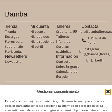
Bamba
Tienda
Mi cuenta
Talleres
Contacta
Tienda
Mi cuenta
Crea tu ramo
hola@bambaflores.c
Encargos
Mis pedidos
Talleres
+34 670 35
Flores para
Mis direcciones
infantiles
5792
todo el año
Mi perfil
Coronas
Instagram
Floristerías
navideñas
(@bamba_flores)
Newsettlers
Información
LinkedIn
Newsettler
Contacto
Sobre la granja
Calendario de
floración
Información Legal
Gestionar consentimiento
Aviso legal
Política de accesibilidad
Para ofrecer las mejores experiencias, utilizamos tecnologías como las
Política de cookies
cookies para almacenar y/o acceder a la información del dispositivo. El
Política de privacidad
consentimiento de estas tecnologías nos permitirá procesar datos como el