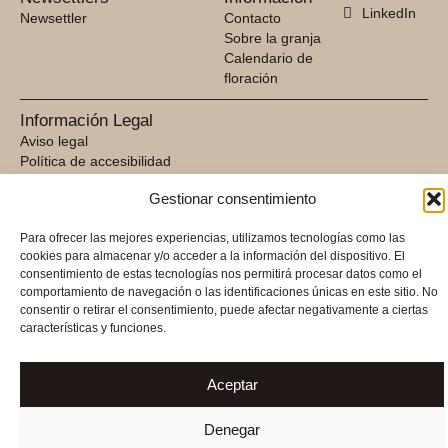
LinkedIn
Newsettler
Contacto
Sobre la granja
Calendario de
floración
Información Legal
Aviso legal
Política de accesibilidad
Política de cookies
Gestionar consentimiento
Política de privacidad
Términos y condiciones
Para ofrecer las mejores experiencias, utilizamos tecnologías como las
Sitemap
cookies para almacenar y/o acceder a la información del dispositivo. El
consentimiento de estas tecnologías nos permitirá procesar datos como el
FINANCIADO POR LA UNIÓN EUROPEA CON EL PROGRAMA
comportamiento de navegación o las identificaciones únicas en este sitio. No
KIT DIGITAL POR LOS FONDOS NEXT GENERATION (EU)
consentir o retirar el consentimiento, puede afectar negativamente a ciertas
DEL MECANISMO DE RECUPERACIÓN Y RESILENCIA
características y funciones.
© Bamba Flores 2025
Aceptar
Desarrollado por Xpandex.es
Denegar