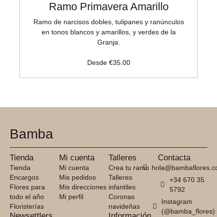
Ramo Primavera Amarillo
Ramo de narcisos dobles, tulipanes y ranúnculos
en tonos blancos y amarillos, y verdes de la
Granja.
Desde
€
35.00
Bamba
Tienda
Mi cuenta
Talleres
Contacta
Tienda
Mi cuenta
Crea tu ramo
hola@bambaflores.
Encargos
Mis pedidos
Talleres
+34 670 35
Flores para
Mis direcciones
infantiles
5792
todo el año
Mi perfil
Coronas
Instagram
Floristerías
navideñas
(@bamba_flores)
Newsettlers
Información